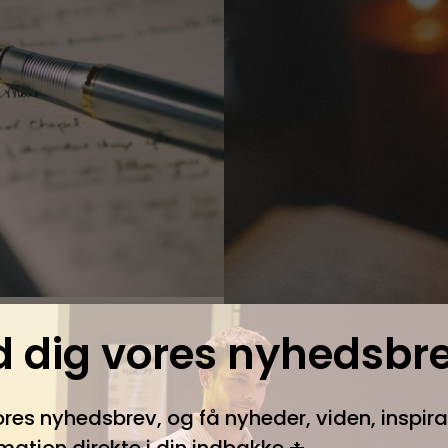
d dig vores nyhedsbr
ores nyhedsbrev, og få nyheder, viden, inspir
rmation direkte i din indbakke