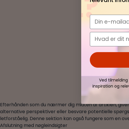
Din e-mailad
Fornavn
Ved tilmelding
inspiration og rel
Efterhånden som du nærmer dig midten af artiklen, giver d
alternative perspektiver eller besvare potentielle spø
letforståelig. Denne sektion kan også fungere som en ov
Afslutning med nøgleindsigter