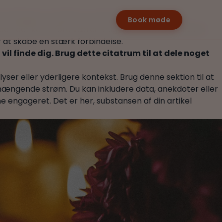
planlægger at dække, og sørg for, at det fanger
Book møde
dan det kan tilføre værdi. Brug dette rum til at sætte
r at skabe en stærk forbindelse.
il finde dig. Brug dette citatrum til at dele noget
ser eller yderligere kontekst. Brug denne sektion til at
hængende strøm. Du kan inkludere data, anekdoter eller
e engageret. Det er her, substansen af din artikel