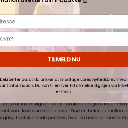
📩
resse
TILMELD NU
 bekræfter du, at du ønsker at modtage vores nyhedsbrev med 
evant information. Du kan til enhver tid afmelde dig igen via linke
e-mails.
ette afsnit mulighed for at forbinde tidligere ideer med 
rgsmål, som læserne måtte have. Find en balance mellem 
ergang til afsluttende punkter, hvor du bevarer momentu