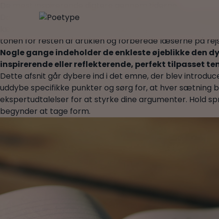
De mest inspirerende digtere gennem tiderne
Dette afsnit fungerer som en introduktion til dit blogin
læserens interesse fra første sætning. Giv et kort overbl
tonen for resten af artiklen og forberede læserne på rej
Nogle gange indeholder de enkleste øjeblikke den dybe
inspirerende eller reflekterende, perfekt tilpasset tem
Dette afsnit går dybere ind i det emne, der blev introduc
uddybe specifikke punkter og sørg for, at hver sætnin
ekspertudtalelser for at styrke dine argumenter. Hold sp
begynder at tage form.