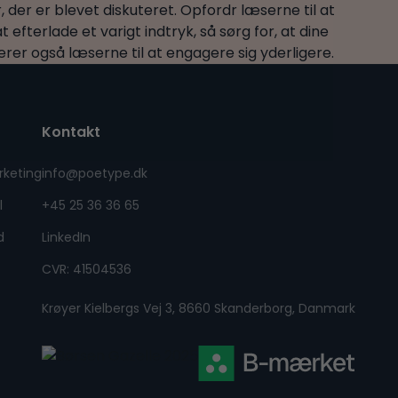
, der er blevet diskuteret. Opfordr læserne til at
 efterlade et varigt indtryk, så sørg for, at dine
rer også læserne til at engagere sig yderligere.
Kontakt
rketing
info@poetype.dk
l
+45 25 36 36 65
d
LinkedIn
CVR: 41504536
Krøyer Kielbergs Vej 3, 8660 Skanderborg, Danmark