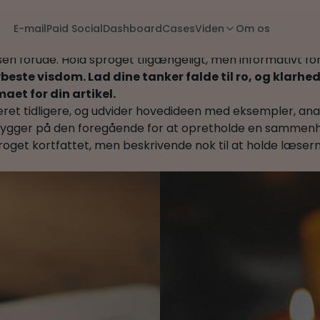
dlæg. Start med at diskutere hovedtemaet eller emnet, du 
E-mail
Paid Social
Dashboard
Cases
Viden
Om os
ik, der fremhæver, hvorfor dette emne er vigtigt, og hvor
sen forude. Hold sproget tilgængeligt, men informativt fo
ste visdom. Lad dine tanker falde til ro, og klarhed v
aet for din artikel.
eret tidligere, og udvider hovedideen med eksempler, analy
g bygger på den foregående for at opretholde en sammen
roget kortfattet, men beskrivende nok til at holde læsern