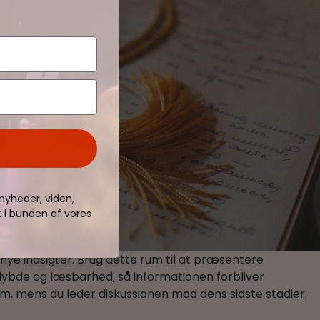
nyheder, viden,
t i bunden af vores
nye indsigter. Brug dette rum til at præsentere
dybde og læsbarhed, så informationen forbliver
m, mens du leder diskussionen mod dens sidste stadier.