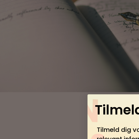
Tilmel
Tilmeld dig v
relevant info