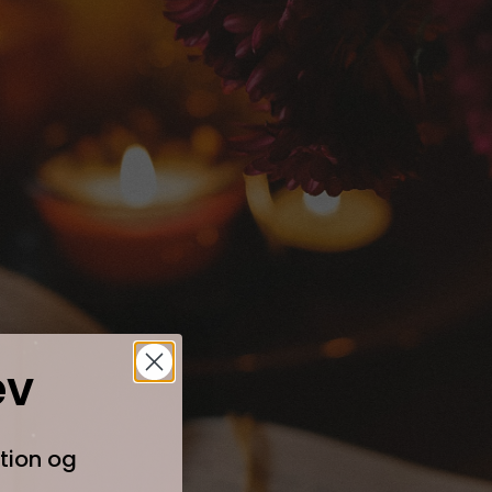
ev
ation og