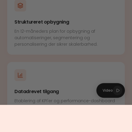
Struktureret opbygning
En 12-måneders plan for opbygning af
automatiseringer, segmentering og
personalisering der sikrer skalerbarhed.
Video
Datadrevet tilgang
Etablering af KPI'er og performance-dashboard
for fuld transparens og løbende optimering af
resultater.