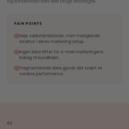
og kundedata blev ikke brugt strategisk.
PAIN POINTS
Høje vækstambitioner, men manglende
struktur i deres marketing setup.
Ingen klare KPI'er for e-mail marketingens
bidrag til bundlinjen.
Fragmenterede data gjorde det svært at
vurdere performance.
02