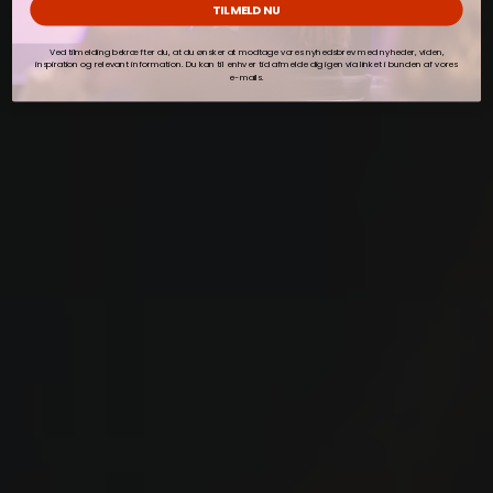
TILMELD NU
Ved tilmelding bekræfter du, at du ønsker at modtage vores nyhedsbrev med nyheder, viden,
inspiration og relevant information. Du kan til enhver tid afmelde dig igen via linket i bunden af vores
e-mails.